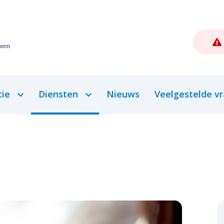
tie
Diensten
Nieuws
Veelgestelde v
Zelf aan de slag
Moet ik naar de dokter?
Afspraak maken
Herhaalrecept bestellen
Een vraag stellen
jven