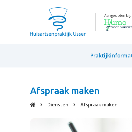
Aangesloten bij:
Praktijkinforma
Praktijkinformatie
Bellen met de praktijk
Afspraak maken
Spoed
Diensten
Afspraak maken
Medewerkers
Inschrijven en uitschri