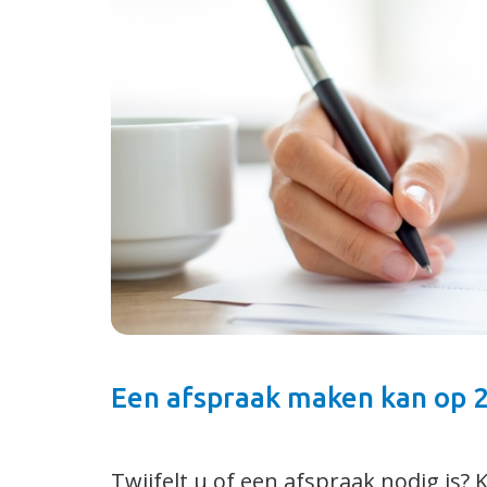
Niet op een afspraak 
Klachtenregeling
Toestemming regele
Omgangsregels
Privacy
Een afspraak maken kan op 
Twijfelt u of een afspraak nodig is? 