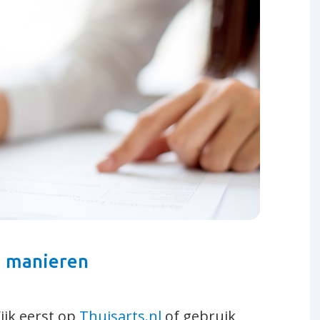
Uw dossier inzien (MGN)
verschijnen
Uitslag van een onderzoek
Meting doorgeven
n
Verwijzing, verklaring of
machtiging
Bloed laten prikken
Op reis
zorg- en behandelwensen
bespreken
2 manieren
Kijk eerst op
Thuisarts.nl
of gebruik